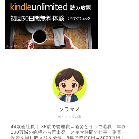
ソラマメ
ポイント投資家
44歳会社員｜ 35歳で管理職→過労とうつで退職、年収
100万減の絶望から再出発｜スキマ時間で仕事・副業・
投資を回し収入源を分散、9年で資産0円→3000万円｜