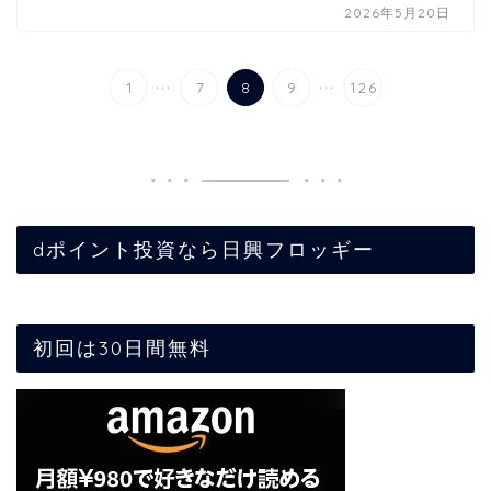
2026年5月20日
...
...
1
7
8
9
126
dポイント投資なら日興フロッギー
初回は30日間無料