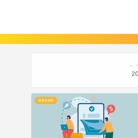
― 
2
資産形成術