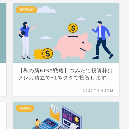
資産形成術
は
【私の新NISA戦略】つみたて投資枠は
クレカ積立で+1％タダで投資します
日
2023年9月20日
運用実績