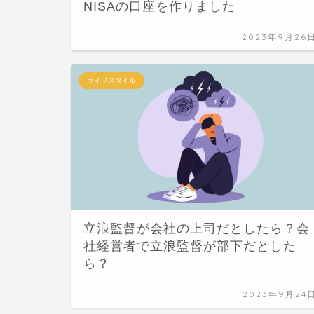
NISAの口座を作りました
2023年9月26
ライフスタイル
立浪監督が会社の上司だとしたら？会
社経営者で立浪監督が部下だとした
ら？
2023年9月24