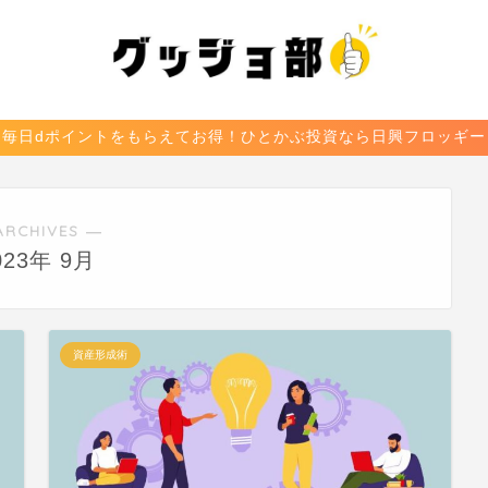
毎日dポイントをもらえてお得！ひとかぶ投資なら日興フロッギー
ARCHIVES ―
023年 9月
資産形成術