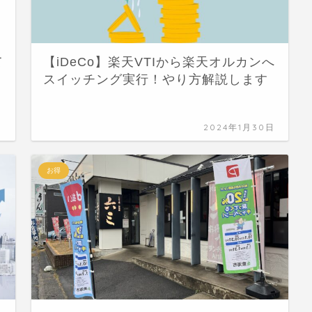
て
【iDeCo】楽天VTIから楽天オルカンへ
スイッチング実行！やり方解説します
日
2024年1月30日
お得