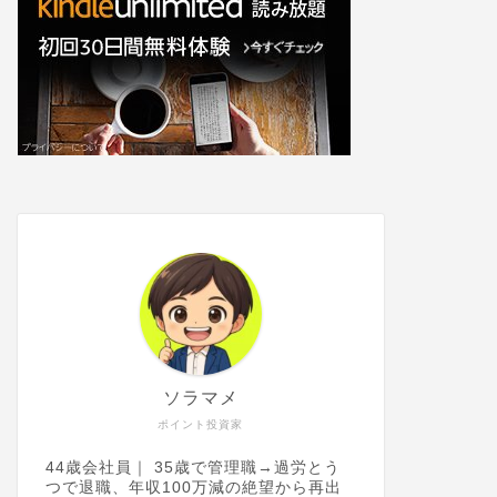
ソラマメ
ポイント投資家
44歳会社員｜ 35歳で管理職→過労とう
つで退職、年収100万減の絶望から再出