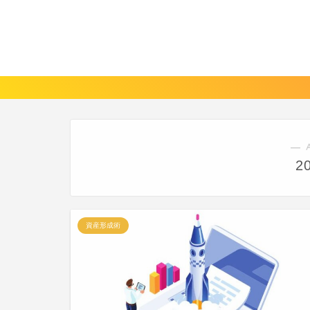
― 
2
資産形成術