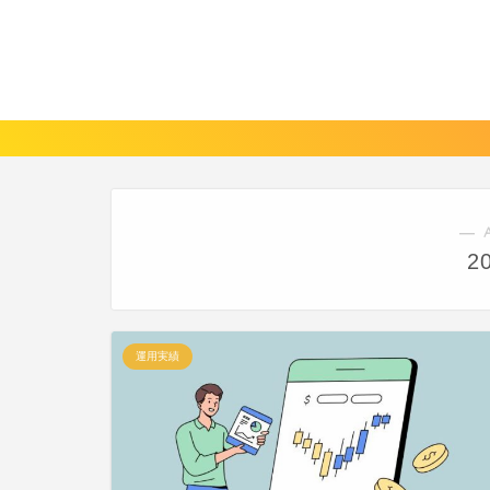
― 
2
運用実績