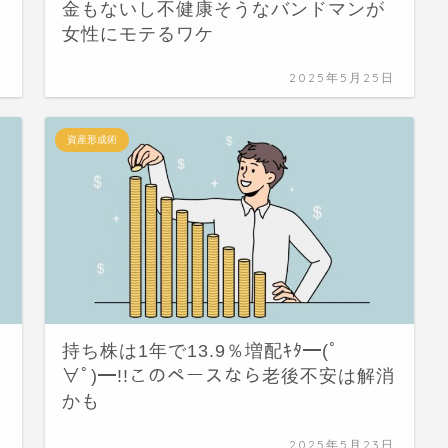
金もないし不健康そうなバンドマンが
女性にモテるワケ
日
2025年5月25日
資産形成術
持ち株は1年で13.9％増配ｷﾀ━(ﾟ
∀ﾟ)━!!このペースなら老後不安は解消
かも
日
2025年5月23日