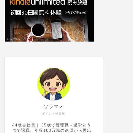
ソラマメ
ポイント投資家
44歳会社員｜ 35歳で管理職→過労とう
つで退職、年収100万減の絶望から再出