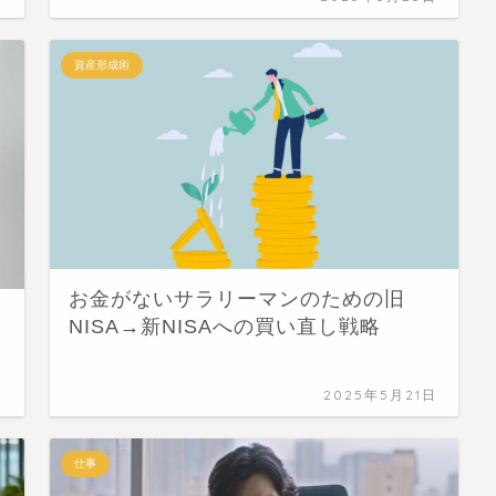
資産形成術
お金がないサラリーマンのための旧
動
NISA→新NISAへの買い直し戦略
日
2025年5月21日
仕事