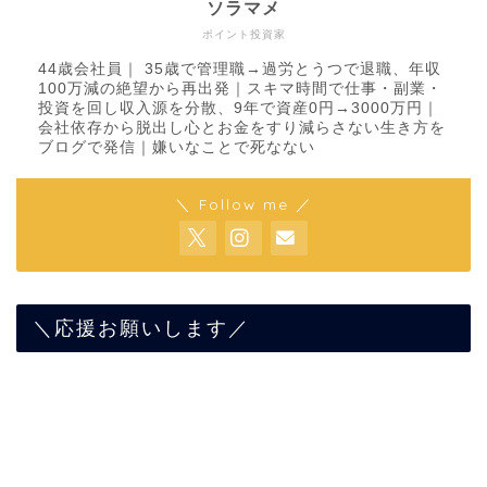
ソラマメ
ポイント投資家
44歳会社員｜ 35歳で管理職→過労とうつで退職、年収
100万減の絶望から再出発｜スキマ時間で仕事・副業・
投資を回し収入源を分散、9年で資産0円→3000万円｜
会社依存から脱出し心とお金をすり減らさない生き方を
ブログで発信｜嫌いなことで死なない
＼ Follow me ／
＼応援お願いします／