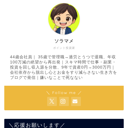
ソラマメ
ポイント投資家
44歳会社員｜ 35歳で管理職→過労とうつで退職、年収
100万減の絶望から再出発｜スキマ時間で仕事・副業・
投資を回し収入源を分散、9年で資産0円→3000万円｜
会社依存から脱出し心とお金をすり減らさない生き方を
ブログで発信｜嫌いなことで死なない
＼ Follow me ／
＼応援お願いします／