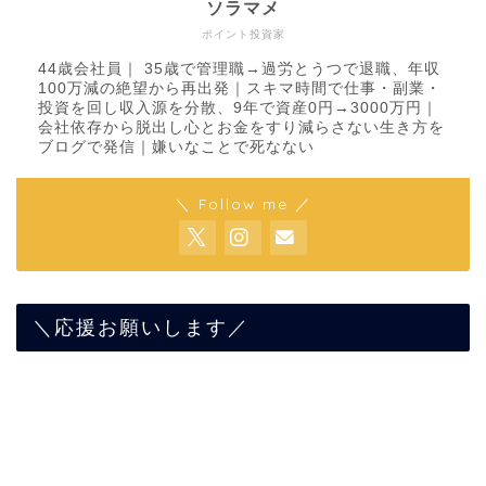
ソラマメ
ポイント投資家
44歳会社員｜ 35歳で管理職→過労とうつで退職、年収
100万減の絶望から再出発｜スキマ時間で仕事・副業・
投資を回し収入源を分散、9年で資産0円→3000万円｜
会社依存から脱出し心とお金をすり減らさない生き方を
ブログで発信｜嫌いなことで死なない
＼ Follow me ／
＼応援お願いします／