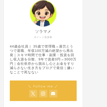
ソラマメ
銀行ポイ活でプチ贅沢！初心者でも
6/3ま
ポイント投資家
簡単に年27,360円を獲得できちゃう
店の口座
44歳会社員｜ 35歳で管理職→過労とう
方法
えます
つで退職、年収100万減の絶望から再出
発｜スキマ時間で仕事・副業・投資を回
2025年1月24日
し収入源を分散、9年で資産0円→3000万
円｜会社依存から脱出し心とお金をすり
減らさない生き方をブログで発信｜嫌い
なことで死なない
お得
お得
＼ Follow me ／