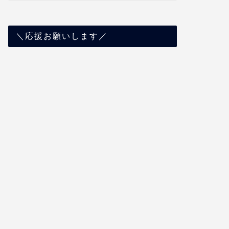
今週のお得｜5月末までの銀行系の
【10,
＼応援お願いします／
口座開設キャンペーンが激アツ中で
大和コネ
す！
得！
2024年5月19日
お得
お得
1ポイントを1円以上の価値に増やせ
【今週の
るお得な方法【3選】
座開設で