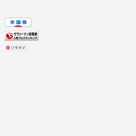
2024年4月13日
お得
お得
ソラマメ
【預けるだけ】ビットコインを売ら
年間24
ずに貸出したら半年で10倍になった
行ぐるぐ
編）
2024年3月3日