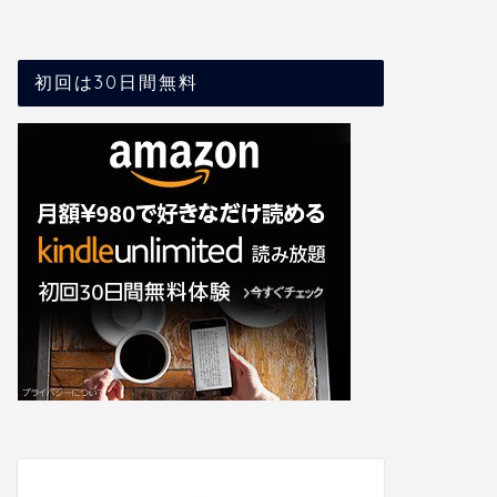
お得
お得
初回は30日間無料
【3ヶ月99円】Audibleのリトライキ
節約は努
ャンペーンが5/12まで実施中
『ウエル
してます
2026年5月3日
お得
お得