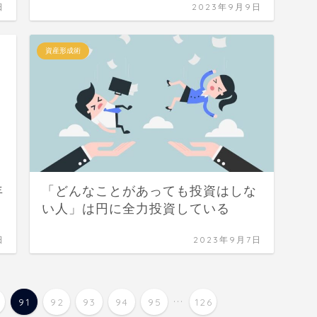
日
2023年9月9日
資産形成術
年
「どんなことがあっても投資はしな
い人」は円に全力投資している
日
2023年9月7日
...
91
92
93
94
95
126