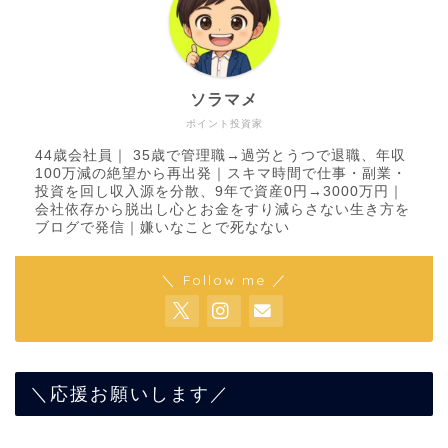
ソラマメ
ポイント投資家
44歳会社員｜ 35歳で管理職→過労とうつで退職、年収
100万減の絶望から再出発｜スキマ時間で仕事・副業・
投資を回し収入源を分散、9年で資産0円→3000万円｜
会社依存から脱出し心とお金をすり減らさない生き方を
ブログで発信｜嫌いなことで死なない
＼ Follow me ／
＼応援お願いします／