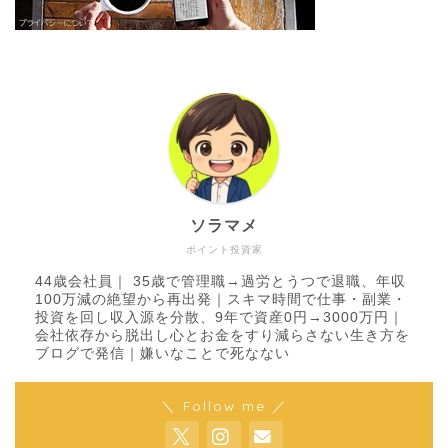
ソラマメ
ポイント投資家
44歳会社員｜ 35歳で管理職→過労とうつで退職、年収
100万減の絶望から再出発｜スキマ時間で仕事・副業・
投資を回し収入源を分散、9年で資産0円→3000万円｜
会社依存から脱出し心とお金をすり減らさない生き方を
ブログで発信｜嫌いなことで死なない
＼ Follow me ／