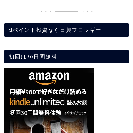
dポイント投資なら日興フロッギー
初回は30日間無料