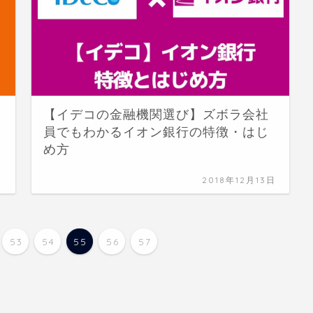
【イデコの金融機関選び】ズボラ会社
員でもわかるイオン銀行の特徴・はじ
め方
日
2018年12月13日
53
54
55
56
57