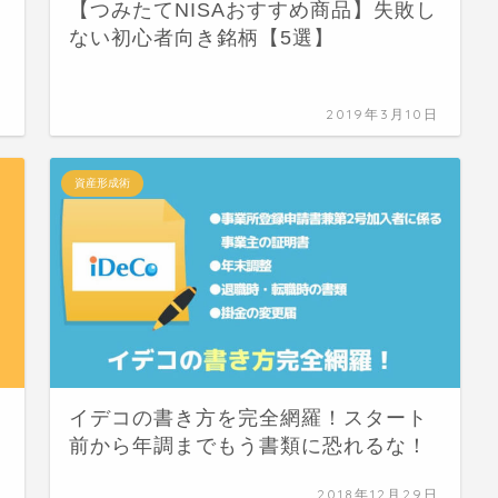
【つみたてNISAおすすめ商品】失敗し
ない初心者向き銘柄【5選】
日
2019年3月10日
資産形成術
イデコの書き方を完全網羅！スタート
前から年調までもう書類に恐れるな！
日
2018年12月29日