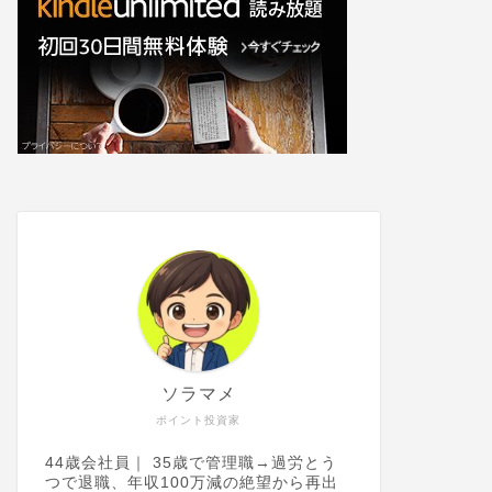
ソラマメ
ポイント投資家
44歳会社員｜ 35歳で管理職→過労とう
つで退職、年収100万減の絶望から再出