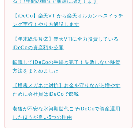
る！7年間の積立で順調に増えてます
【iDeCo】楽天VTIから楽天オルカンへスイッチ
ング実行！やり方解説します
【年末総決算②】楽天VTIに全力投資している
iDeCoの資産額を公開
転職してiDeCoの手続き完了！失敗しない移管
方法をまとめました
【増税メガネに対抗】お金を守りながら増やす
ために会社員はiDeCoで節税
老後が不安な氷河期世代こそiDeCoで資産運用
したほうが良い5つの理由