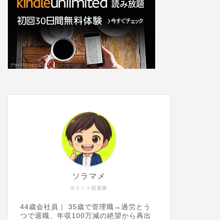
ソラマメ
ポイント投資家
44歳会社員｜ 35歳で管理職→過労とう
つで退職、年収100万減の絶望から再出