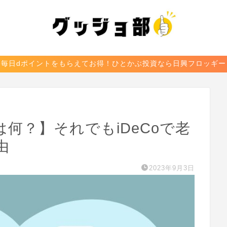
毎日dポイントをもらえてお得！ひとかぶ投資なら日興フロッギー
は何？】それでもiDeCoで老
由
2023年9月3日