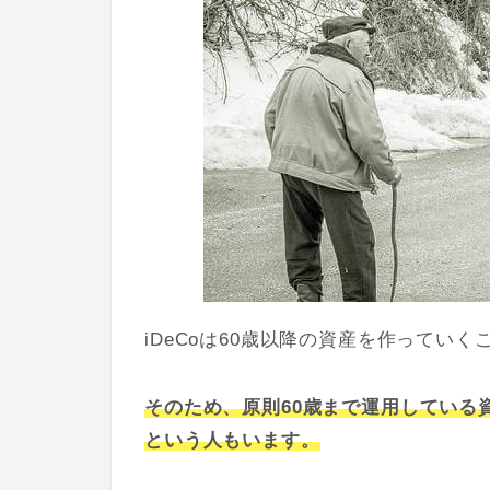
iDeCoは60歳以降の資産を作ってい
そのため、原則
60歳まで運用している
という人もいます。