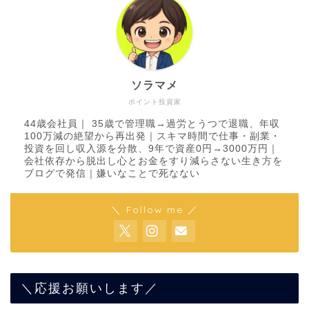
ソラマメ
ポイント投資家
44歳会社員｜ 35歳で管理職→過労とうつで退職、年収
100万減の絶望から再出発｜スキマ時間で仕事・副業・
投資を回し収入源を分散、9年で資産0円→3000万円｜
会社依存から脱出し心とお金をすり減らさない生き方を
ブログで発信｜嫌いなことで死なない
＼ Follow me ／
＼応援お願いします／