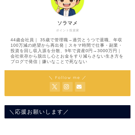
ソラマメ
ポイント投資家
44歳会社員｜ 35歳で管理職→過労とうつで退職、年収
100万減の絶望から再出発｜スキマ時間で仕事・副業・
投資を回し収入源を分散、9年で資産0円→3000万円｜
会社依存から脱出し心とお金をすり減らさない生き方を
ブログで発信｜嫌いなことで死なない
＼ Follow me ／
＼応援お願いします／