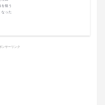
当を狙う
くなった
る
ポンサーリンク