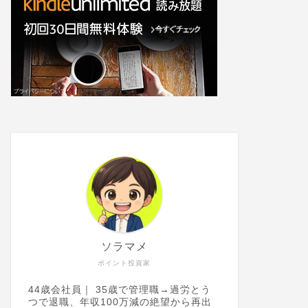
ソラマメ
ポイント投資家
44歳会社員｜ 35歳で管理職→過労とう
つで退職、年収100万減の絶望から再出