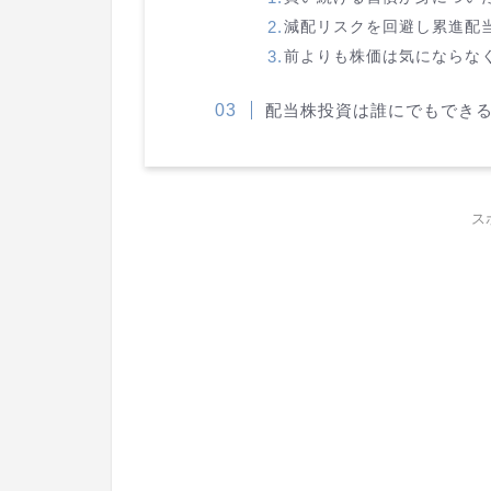
減配リスクを回避し累進配
前よりも株価は気にならな
配当株投資は誰にでもでき
ス