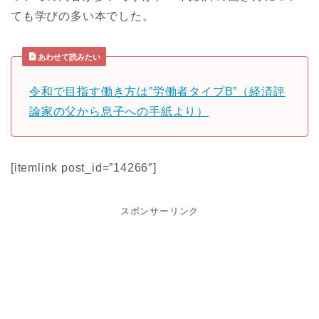
ても学びの多い本でした。
あわせて読みたい
令和で目指す働き方は”労働者タイプB”（経済評
論家の父から息子への手紙より）
[itemlink post_id=”14266″]
スポンサーリンク