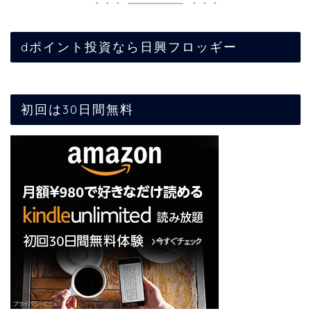
dポイント投資なら日興フロッギー
初回は30日間無料