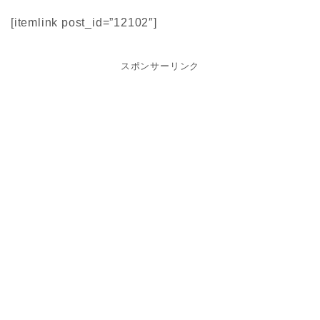
[itemlink post_id=”12102″]
スポンサーリンク