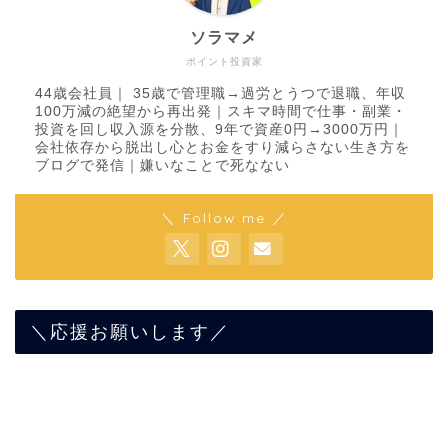
ソラマメ
ポイント投資家
44歳会社員｜ 35歳で管理職→過労とうつで退職、年収
100万減の絶望から再出発｜スキマ時間で仕事・副業・
投資を回し収入源を分散、9年で資産0円→3000万円｜
会社依存から脱出し心とお金をすり減らさない生き方を
ブログで発信｜嫌いなことで死なない
＼ Follow me ／
＼応援お願いします／