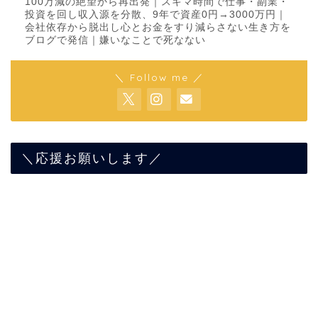
100万減の絶望から再出発｜スキマ時間で仕事・副業・
投資を回し収入源を分散、9年で資産0円→3000万円｜
会社依存から脱出し心とお金をすり減らさない生き方を
ブログで発信｜嫌いなことで死なない
＼ Follow me ／
＼応援お願いします／