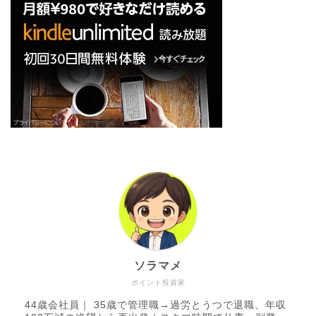
ソラマメ
ポイント投資家
44歳会社員｜ 35歳で管理職→過労とうつで退職、年収