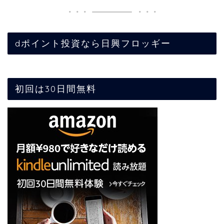
dポイント投資なら日興フロッギー
初回は30日間無料