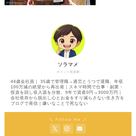
ソラマメ
ポイント投資家
44歳会社員｜ 35歳で管理職→過労とうつで退職、年収
100万減の絶望から再出発｜スキマ時間で仕事・副業・
投資を回し収入源を分散、9年で資産0円→3000万円｜
会社依存から脱出し心とお金をすり減らさない生き方を
ブログで発信｜嫌いなことで死なない
＼ Follow me ／