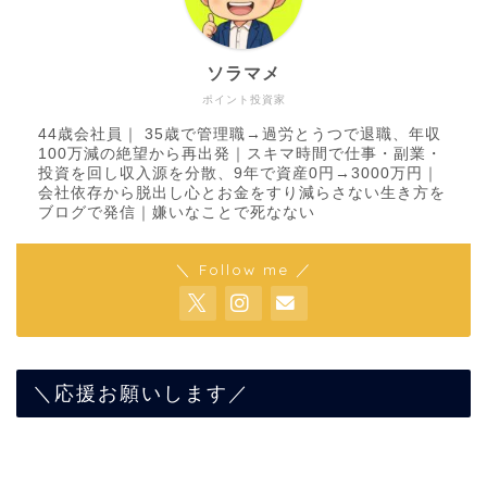
ソラマメ
ポイント投資家
44歳会社員｜ 35歳で管理職→過労とうつで退職、年収
100万減の絶望から再出発｜スキマ時間で仕事・副業・
投資を回し収入源を分散、9年で資産0円→3000万円｜
会社依存から脱出し心とお金をすり減らさない生き方を
ブログで発信｜嫌いなことで死なない
＼ Follow me ／
＼応援お願いします／