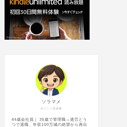
ソラマメ
ポイント投資家
44歳会社員｜ 35歳で管理職→過労とう
つで退職、年収100万減の絶望から再出