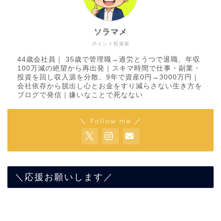
ソラマメ
ポイント投資家
44歳会社員｜ 35歳で管理職→過労とうつで退職、年収
100万減の絶望から再出発｜スキマ時間で仕事・副業・
投資を回し収入源を分散、9年で資産0円→3000万円｜
会社依存から脱出し心とお金をすり減らさない生き方を
ブログで発信｜嫌いなことで死なない
＼ Follow me ／
＼応援お願いします／