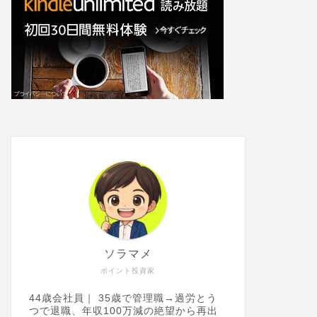
ソラマメ
ポイント投資家
44歳会社員｜ 35歳で管理職→過労とう
つで退職、年収100万減の絶望から再出