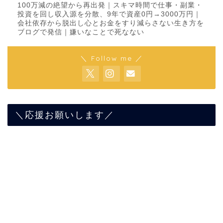
100万減の絶望から再出発｜スキマ時間で仕事・副業・
投資を回し収入源を分散、9年で資産0円→3000万円｜
会社依存から脱出し心とお金をすり減らさない生き方を
ブログで発信｜嫌いなことで死なない
＼ Follow me ／
＼応援お願いします／