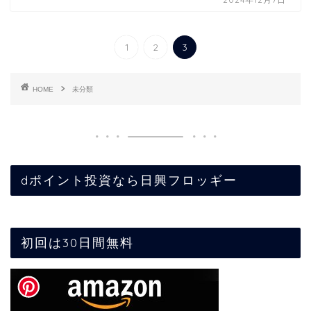
1
2
3
HOME
未分類
dポイント投資なら日興フロッギー
初回は30日間無料