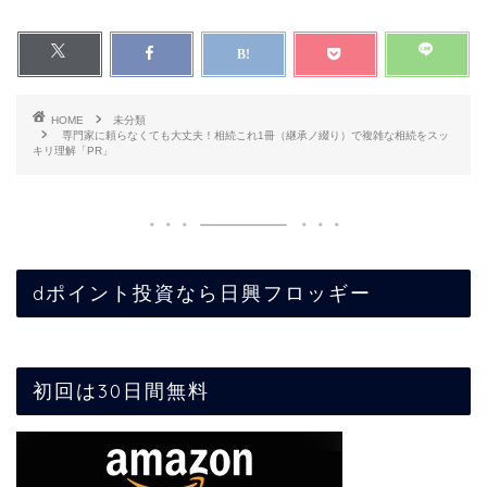
HOME
未分類
専門家に頼らなくても大丈夫！相続これ1冊（継承ノ綴り）で複雑な相続をスッ
キリ理解「PR」
dポイント投資なら日興フロッギー
初回は30日間無料