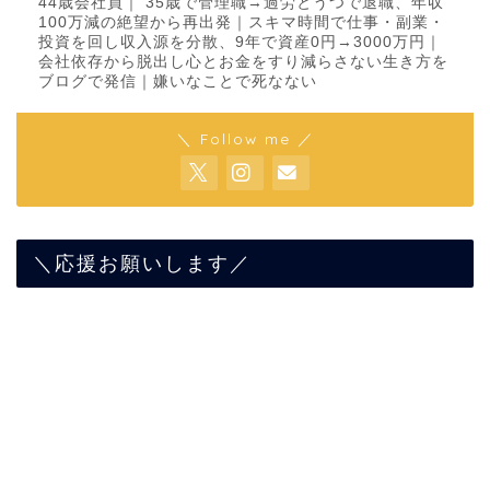
44歳会社員｜ 35歳で管理職→過労とうつで退職、年収
100万減の絶望から再出発｜スキマ時間で仕事・副業・
投資を回し収入源を分散、9年で資産0円→3000万円｜
会社依存から脱出し心とお金をすり減らさない生き方を
ブログで発信｜嫌いなことで死なない
＼ Follow me ／
＼応援お願いします／