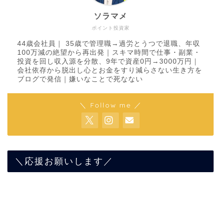
ソラマメ
ポイント投資家
44歳会社員｜ 35歳で管理職→過労とうつで退職、年収
100万減の絶望から再出発｜スキマ時間で仕事・副業・
投資を回し収入源を分散、9年で資産0円→3000万円｜
会社依存から脱出し心とお金をすり減らさない生き方を
ブログで発信｜嫌いなことで死なない
＼ Follow me ／
＼応援お願いします／