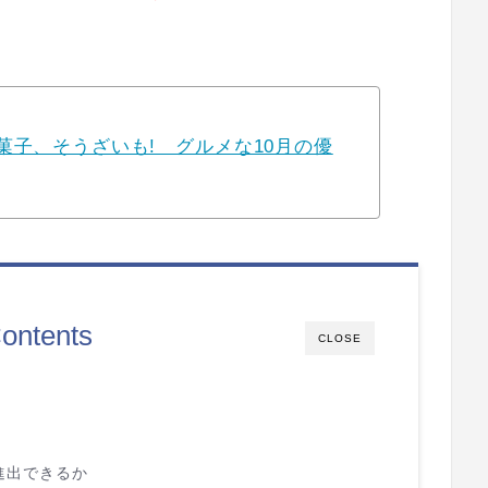
菓子、そうざいも! グルメな10月の優
ontents
CLOSE
進出できるか