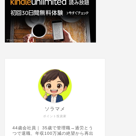
ソラマメ
ポイント投資家
44歳会社員｜ 35歳で管理職→過労とう
つで退職、年収100万減の絶望から再出