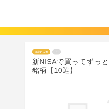
資産形成術
PR
新NISAで買ってずっ
銘柄【10選】