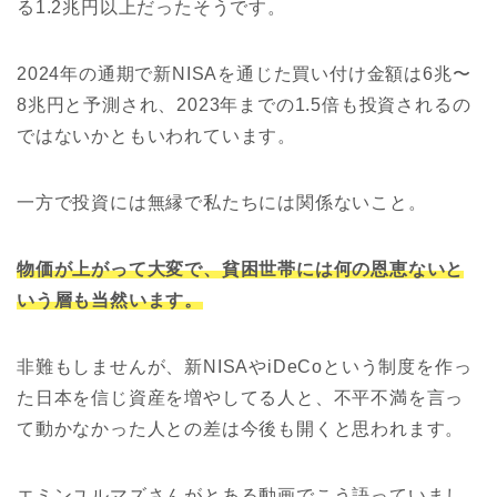
る1.2兆円以上だったそうです。
2024年の通期で新NISAを通じた買い付け金額は6兆〜
8兆円と予測され、2023年までの1.5倍も投資されるの
ではないかともいわれています。
一方で投資には
無縁で私たちには関係ないこと。
物価が上がって大変で、貧困世帯には何の恩恵ないと
いう層も当然います。
非難もしませんが、新NISAやiDeCoという制度を作っ
た日本を信じ
資産を増やしてる人と、不平不満を言っ
て動かなかった人との差は今後も開くと思われます。
エミンユルマズさんがとある動画でこう語っていまし