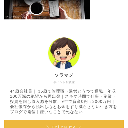
ソラマメ
ポイント投資家
44歳会社員｜ 35歳で管理職→過労とうつで退職、年収
100万減の絶望から再出発｜スキマ時間で仕事・副業・
投資を回し収入源を分散、9年で資産0円→3000万円｜
会社依存から脱出し心とお金をすり減らさない生き方を
ブログで発信｜嫌いなことで死なない
＼ Follow me ／