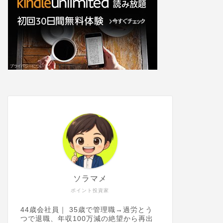
ソラマメ
ポイント投資家
44歳会社員｜ 35歳で管理職→過労とう
つで退職、年収100万減の絶望から再出