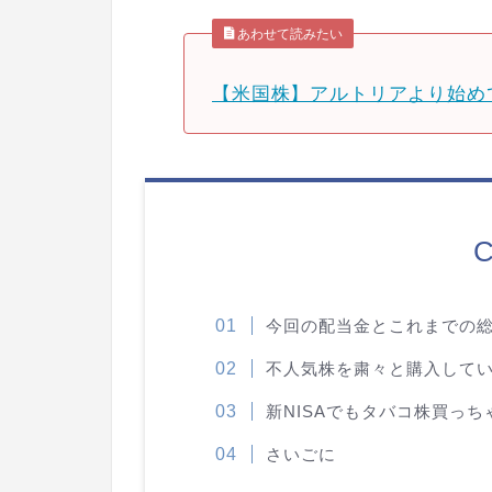
あわせて読みたい
【米国株】アルトリアより始め
C
今回の配当金とこれまでの
不人気株を粛々と購入して
新NISAでもタバコ株買っち
さいごに