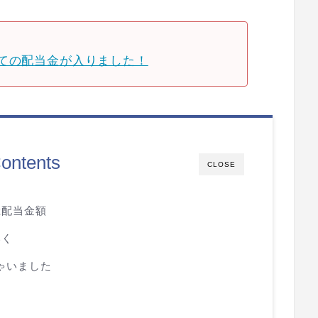
ての配当金が入りました！
ontents
CLOSE
総配当金額
いく
ゃいました