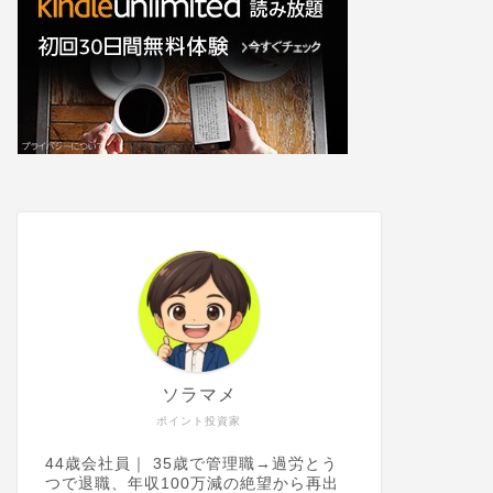
ソラマメ
ポイント投資家
44歳会社員｜ 35歳で管理職→過労とう
つで退職、年収100万減の絶望から再出