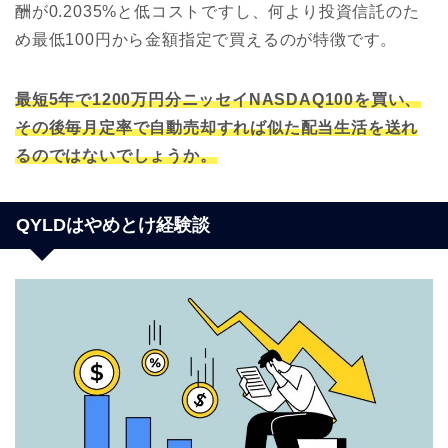
酬が0.2035%と低コストですし、何より投資信託のた
め最低100円から金額指定で買えるのが特徴です。
最短
5年で1200万円分ニッセイNASDAQ100を買い、
その後毎月定率で自動売却すれば似た配当生活を送れ
るのではないでしょうか。
QYLDはやめとけ経験談