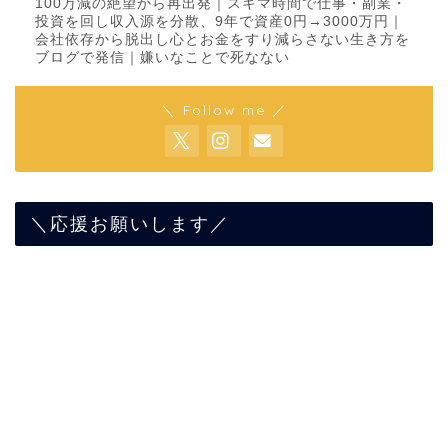
100万減の絶望から再出発｜スキマ時間で仕事・副業・
投資を回し収入源を分散、9年で資産0円→3000万円｜
会社依存から脱出し心とお金をすり減らさない生き方を
ブログで発信｜嫌いなことで死なない
＼ Follow me ／
＼応援お願いします／