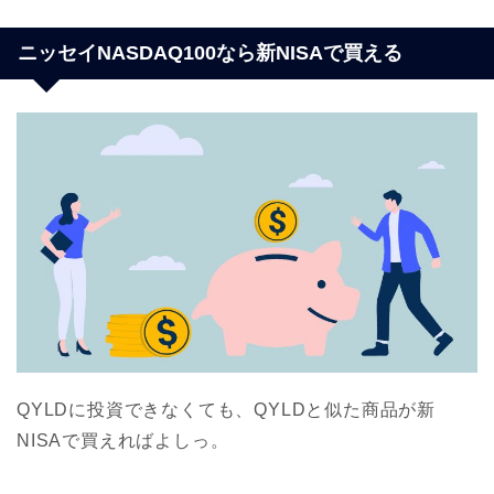
ニッセイNASDAQ100なら新NISAで買える
QYLDに投資できなくても、QYLDと似た商品が新
NISAで買えればよしっ。