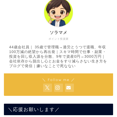
ソラマメ
ポイント投資家
44歳会社員｜ 35歳で管理職→過労とうつで退職、年収
100万減の絶望から再出発｜スキマ時間で仕事・副業・
投資を回し収入源を分散、9年で資産0円→3000万円｜
会社依存から脱出し心とお金をすり減らさない生き方を
ブログで発信｜嫌いなことで死なない
＼ Follow me ／
＼応援お願いします／