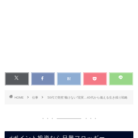
HOME
仕事
50代で突然“働けない”現実…40代から備える生き残り戦略
dポイント投資なら日興フロッギー