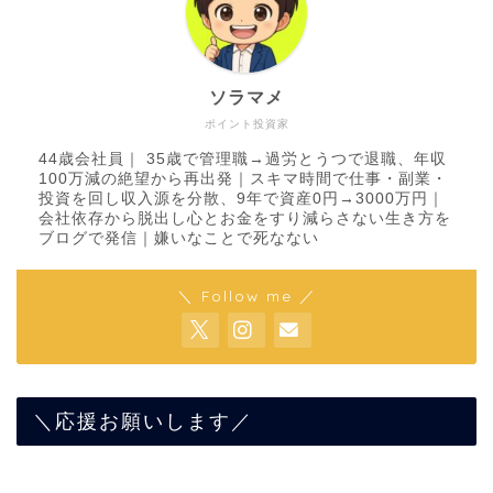
ソラマメ
ポイント投資家
44歳会社員｜ 35歳で管理職→過労とうつで退職、年収
100万減の絶望から再出発｜スキマ時間で仕事・副業・
投資を回し収入源を分散、9年で資産0円→3000万円｜
会社依存から脱出し心とお金をすり減らさない生き方を
ブログで発信｜嫌いなことで死なない
＼ Follow me ／
＼応援お願いします／