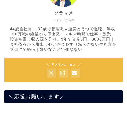
ソラマメ
ポイント投資家
44歳会社員｜ 35歳で管理職→過労とうつで退職、年収
100万減の絶望から再出発｜スキマ時間で仕事・副業・
投資を回し収入源を分散、9年で資産0円→3000万円｜
会社依存から脱出し心とお金をすり減らさない生き方を
ブログで発信｜嫌いなことで死なない
＼ Follow me ／
＼応援お願いします／