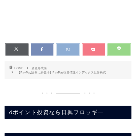
HOME
資産形成術
【PayPay証券に新登場】PayPay投資信託インデックス世界株式
dポイント投資なら日興フロッギー