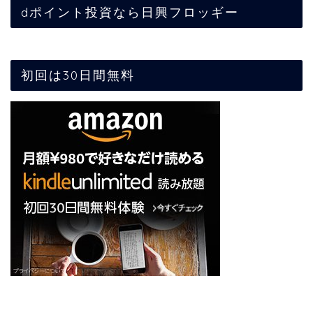
dポイント投資なら日興フロッギー
初回は30日間無料