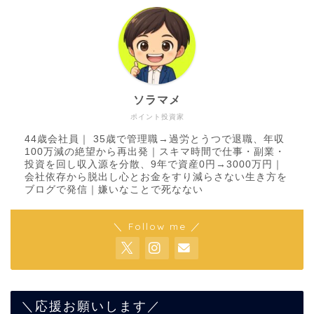
ソラマメ
ポイント投資家
44歳会社員｜ 35歳で管理職→過労とうつで退職、年収
100万減の絶望から再出発｜スキマ時間で仕事・副業・
投資を回し収入源を分散、9年で資産0円→3000万円｜
会社依存から脱出し心とお金をすり減らさない生き方を
ブログで発信｜嫌いなことで死なない
＼ Follow me ／
＼応援お願いします／