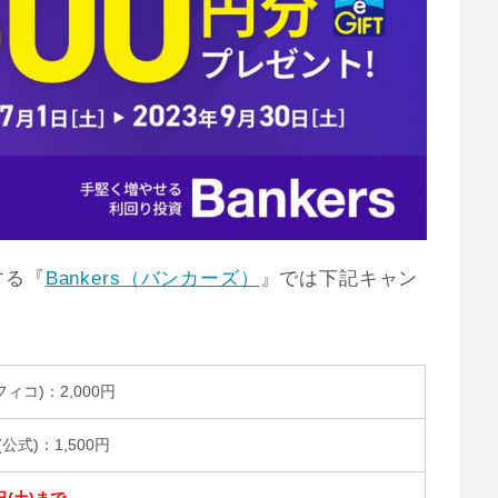
する『
Bankers（バンカーズ）
』では下記キャン
フィコ)：2,000円
(公式)：1,500円