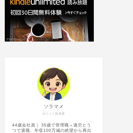
ソラマメ
ポイント投資家
44歳会社員｜ 35歳で管理職→過労とう
つで退職、年収100万減の絶望から再出