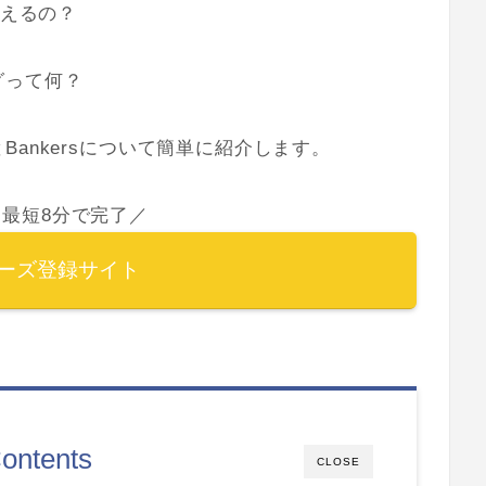
らえるの？
グって何？
ankersについて簡単に紹介します。
最短8分で完了／
ーズ登録サイト
ontents
CLOSE