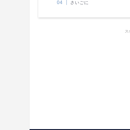
さいごに
ス