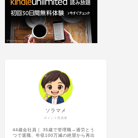
ソラマメ
ポイント投資家
44歳会社員｜ 35歳で管理職→過労とう
つで退職、年収100万減の絶望から再出