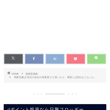
HOME
資産形成術
高配当株は“自分の会社の従業員”だと思ったら、簡単には売れなくなった。
dポイント投資なら日興フロッギー