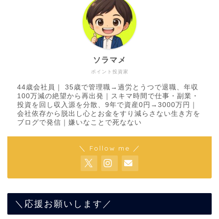
ソラマメ
ポイント投資家
44歳会社員｜ 35歳で管理職→過労とうつで退職、年収
100万減の絶望から再出発｜スキマ時間で仕事・副業・
投資を回し収入源を分散、9年で資産0円→3000万円｜
会社依存から脱出し心とお金をすり減らさない生き方を
ブログで発信｜嫌いなことで死なない
＼ Follow me ／
＼応援お願いします／