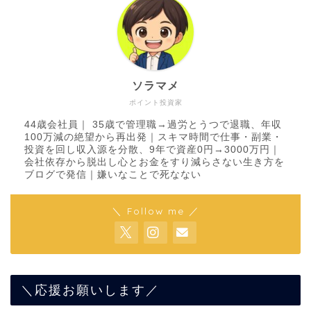
ソラマメ
ポイント投資家
44歳会社員｜ 35歳で管理職→過労とうつで退職、年収
100万減の絶望から再出発｜スキマ時間で仕事・副業・
投資を回し収入源を分散、9年で資産0円→3000万円｜
会社依存から脱出し心とお金をすり減らさない生き方を
ブログで発信｜嫌いなことで死なない
＼ Follow me ／
＼応援お願いします／