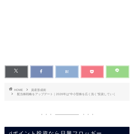
HOME
資産形成術
配当株戦略をアップデート｜2026年は“中小型株を広く浅く”投資していく
dポイント投資なら日興フロッギー