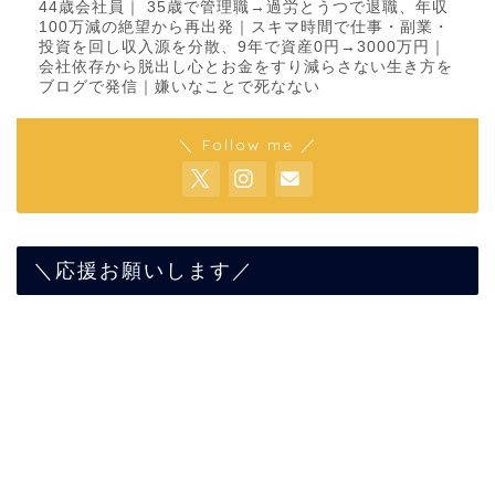
44歳会社員｜ 35歳で管理職→過労とうつで退職、年収
100万減の絶望から再出発｜スキマ時間で仕事・副業・
投資を回し収入源を分散、9年で資産0円→3000万円｜
会社依存から脱出し心とお金をすり減らさない生き方を
ブログで発信｜嫌いなことで死なない
＼ Follow me ／
＼応援お願いします／