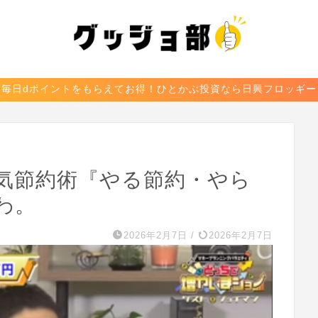
毎日dポイントをもらえてお得！ひとかぶ投資なら日興フロッギー
気節約術『やる節約・やら
わ。
2026年2月7日
/
2026年2月7日