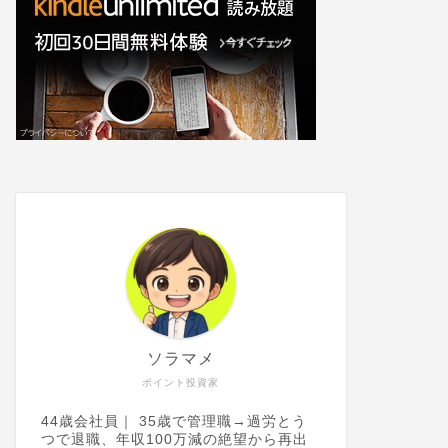
ソラマメ
ポイント投資家
44歳会社員｜ 35歳で管理職→過労とう
つで退職、年収100万減の絶望から再出