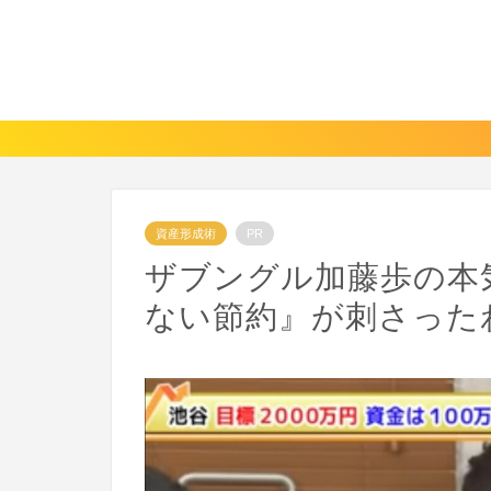
資産形成術
PR
ザブングル加藤歩の本
ない節約』が刺さった