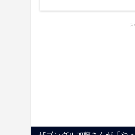
ス
ザブングル加藤さんが「や