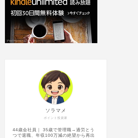
ソラマメ
ポイント投資家
44歳会社員｜ 35歳で管理職→過労とう
つで退職、年収100万減の絶望から再出