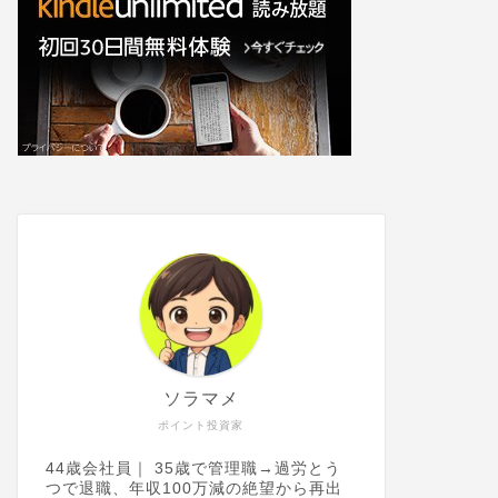
ソラマメ
ポイント投資家
44歳会社員｜ 35歳で管理職→過労とう
つで退職、年収100万減の絶望から再出