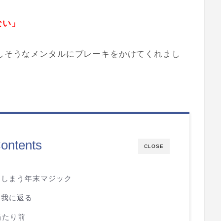
ない」
走しそうなメンタルにブレーキをかけてくれまし
ontents
CLOSE
てしまう年末マジック
て我に返る
当たり前