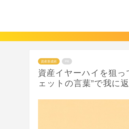
資産形成術
PR
資産イヤーハイを狙って
ェットの言葉”で我に