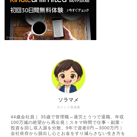
ソラマメ
ポイント投資家
44歳会社員｜ 35歳で管理職→過労とうつで退職、年収
100万減の絶望から再出発｜スキマ時間で仕事・副業・
投資を回し収入源を分散、9年で資産0円→3000万円｜
会社依存から脱出し心とお金をすり減らさない生き方を