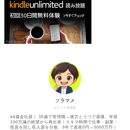
ソラマメ
ポイント投資家
44歳会社員｜ 35歳で管理職→過労とうつで退職、年収
100万減の絶望から再出発｜スキマ時間で仕事・副業・
投資を回し収入源を分散、9年で資産0円→3000万円｜