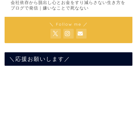
会社依存から脱出し心とお金をすり減らさない生き方を
ブログで発信｜嫌いなことで死なない
＼ Follow me ／
＼応援お願いします／