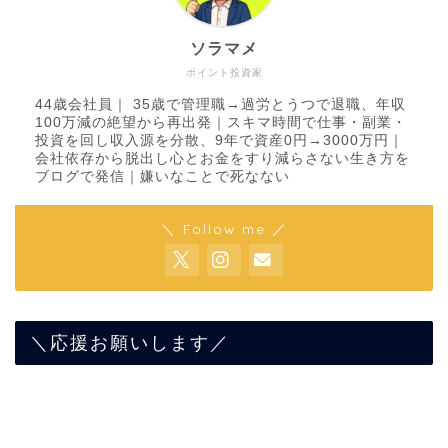
ソラマメ
ポイント投資家
44歳会社員｜ 35歳で管理職→過労とうつで退職、年収
100万減の絶望から再出発｜スキマ時間で仕事・副業・
投資を回し収入源を分散、9年で資産0円→3000万円｜
会社依存から脱出し心とお金をすり減らさない生き方を
ブログで発信｜嫌いなことで死なない
＼ Follow me ／
＼応援お願いします／