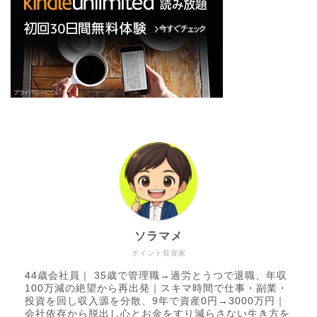
ソラマメ
ポイント投資家
44歳会社員｜ 35歳で管理職→過労とうつで退職、年収
100万減の絶望から再出発｜スキマ時間で仕事・副業・
投資を回し収入源を分散、9年で資産0円→3000万円｜
会社依存から脱出し心とお金をすり減らさない生き方を