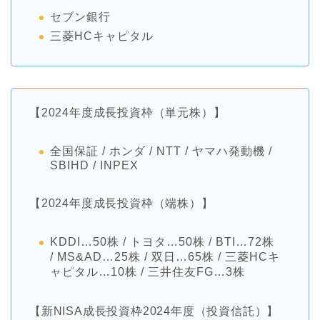
セブン銀行
三菱HCキャピタル
【2024年度成長投資枠（単元株）】
全国保証 / ホンダ /
NTT /
ヤマハ発動機
/
SBIHD /
INPEX
【2024年度成長投資枠（端株）】
KDDI…50株 / トヨタ…50株 /
BTI…72
株
/
MS&AD…25
株
/
双日
…65
株
/
三菱
HC
キ
ャピタル
…10
株
/
三井住友
FG…3
株
【新NISA成長投資枠2024年度（投資信託）】