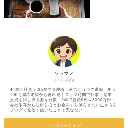
ソラマメ
ポイント投資家
44歳会社員｜ 35歳で管理職→過労とうつで退職、年収
100万減の絶望から再出発｜スキマ時間で仕事・副業・
投資を回し収入源を分散、9年で資産0円→3000万円｜
会社依存から脱出し心とお金をすり減らさない生き方を
ブログで発信｜嫌いなことで死なない
＼ Follow me ／